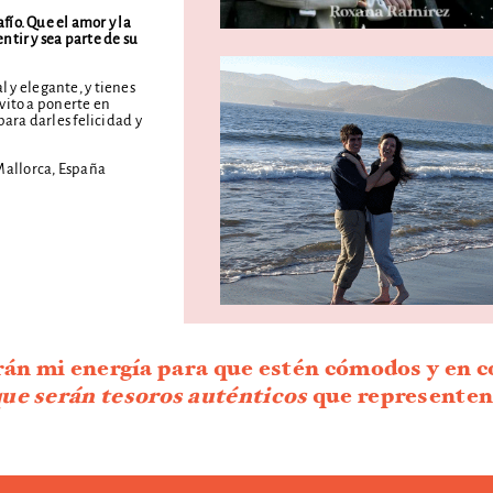
ío. Que el amor y la
ntir y sea parte de su
l y elegante, y tienes
nvito a ponerte en
ara darles felicidad y
Mallorca, España
án mi energía para que estén cómodos y en c
que serán tesoros auténticos
que representen