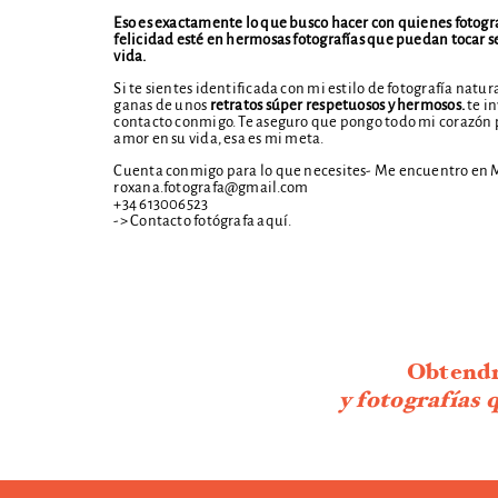
Eso es exactamente lo que busco hacer con quienes fotograf
felicidad esté en hermosas fotografías que puedan tocar se
vida.
Si te sientes identificada con mi estilo de fotografía natura
ganas de unos
retratos súper respetuosos y hermosos.
te i
contacto conmigo. Te aseguro que pongo todo mi corazón p
amor en su vida, esa es mi meta.
Cuenta conmigo para lo que necesites- Me encuentro en 
roxana.fotografa@gmail.com
+34 613006523
->
Contacto fotógrafa aquí.
Obtendr
y fotografías 