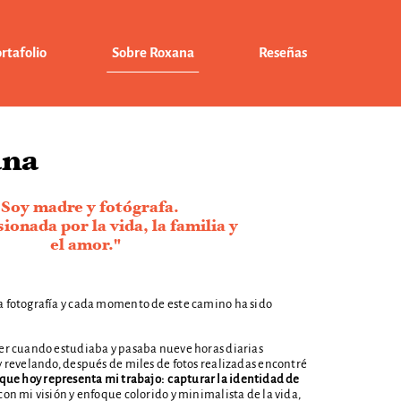
rtafolio
Sobre Roxana
Reseñas
ana
"Soy madre y fotógrafa.
ionada por la vida, la familia y
el amor."
 fotografía y cada momento de este camino ha sido
er cuando estudiaba y pasaba nueve horas diarias
y revelando, después de miles de fotos realizadas encontré
 que hoy representa mi trabajo:
capturar la identidad de
con mi visión y enfoque colorido y minimalista de la vida,