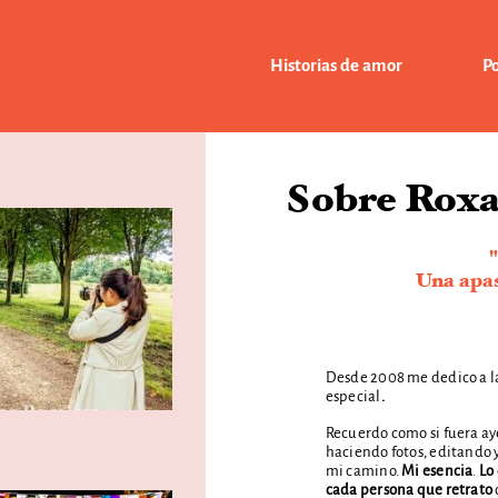
Historias de amor
Po
Sobre Rox
Una apas
Desde 2008 me dedico a la
especial
.
Recuerdo como si fuera ay
haciendo fotos, editando 
mi camino.
Mi esencia
.
Lo
cada persona que retrato