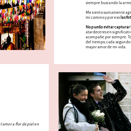
siempre buscando la armon
Me siento sumamente agra
mi camino y por eso
las f
No puedo evitar capturar
atardeceres en significat
acompañe por siempre. Tod
del tiempo, cada segundo 
mayor amor de mi vida.
l amor a flor de piel en