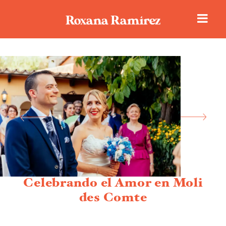
Historias de amor
Portafolio
Sobre Roxana
Celebrando el Amor en Moli
des Comte
Reseñas