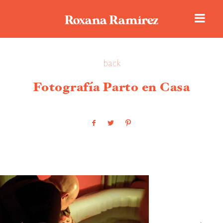
back
Historias de amor
Fotografía Parto en Casa
Portafolio
Sobre Roxana
Reseñas