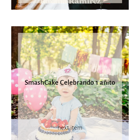
SmashCake Celebrando 1 añito
next item