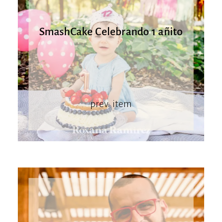
SmashCake Celebrando 1 añito
prev. item