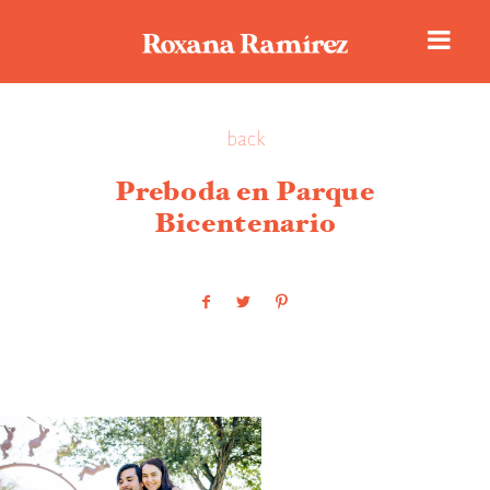
back
Historias de amor
Preboda en Parque
Bicentenario
Portafolio
Sobre Roxana
Reseñas